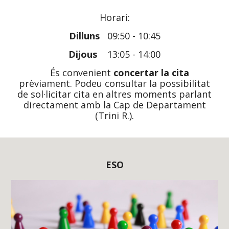
Horari:
Dilluns
09:50 - 10:45
Di
jous
13
:0
5
-
14
:
00
És convenient
concertar la cita
prèviament. Podeu consultar la possibilitat
de sol·licitar cita en altres moments parlant
directament amb la Cap de Departament
(Trini R.).
ESO