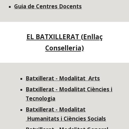
Guia de Centres Docents
EL BATXILLERAT (
E
nllaç
Conselleria)
B
atxillerat
- Modali
tat
Arts
Bat
xillerat
- Modali
tat
Ci
è
nci
es i
Tecnologia
Batxillerat - Modali
tat
Humanitats i Ciències Socials