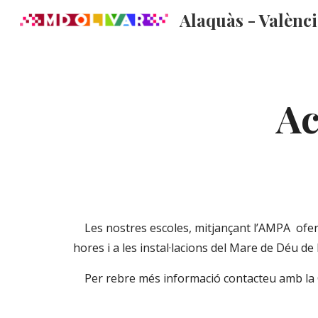
Alaquàs - Valènc
Sk
Ac
    Les nostres escoles, mitjançant l’AMPA  ofereixen la possibilitat a l’alumnat de participar en diferents Activitats Extraescolars a partir de les 17.00 
hores i a les instal·lacions del Mare de Déu de l
    Per rebre més informació contacteu amb la 