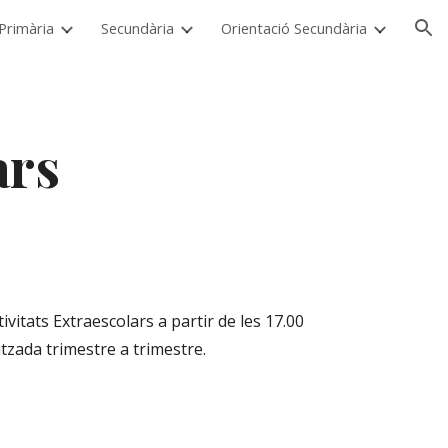
i Primària
Secundària
Orientació Secundària
ion
ars
litzada trimestre a trimestre.