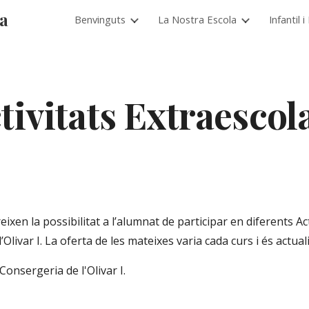
ia
Benvinguts
La Nostra Escola
Infantil 
ip to main content
Skip to navigat
tivitats Extraescol
’Olivar I. La oferta de les mateixes varia cada curs i és actua
Consergeria de l'Olivar I.