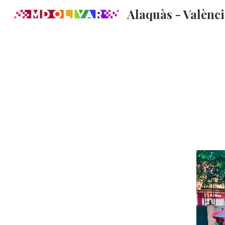
Alaquàs - Valènc
Sk