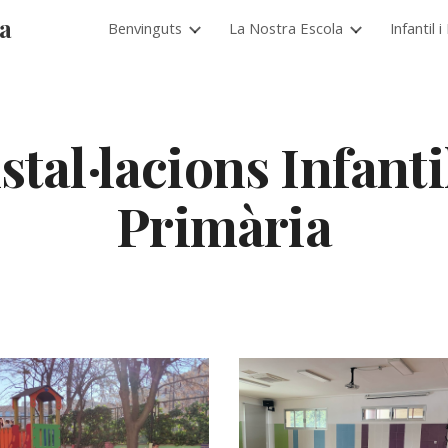
ia
Benvinguts
La Nostra Escola
Infantil 
ip to main content
Skip to navigat
stal·lacions Infantil 
Primària