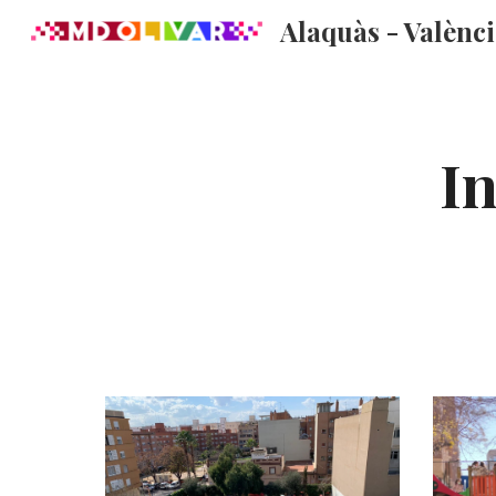
Alaquàs - Valènc
Sk
In