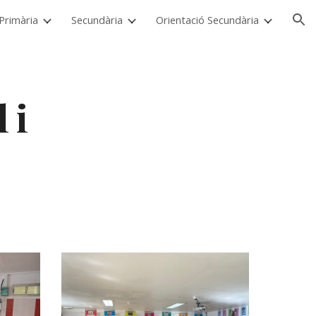
i Primària
Secundària
Orientació Secundària
ion
i 