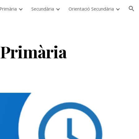
i Primària
Secundària
Orientació Secundària
ion
l-Primària