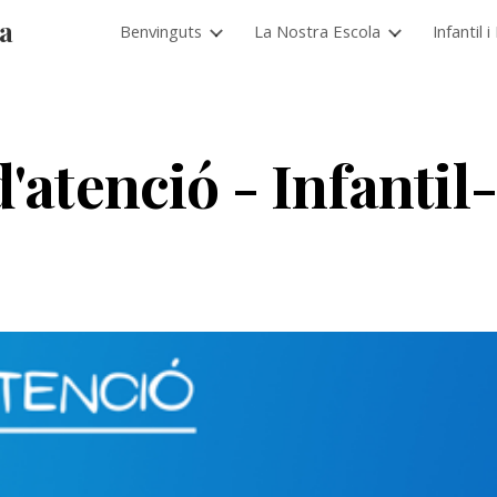
ia
Benvinguts
La Nostra Escola
Infantil 
ip to main content
Skip to navigat
'atenció - Infanti