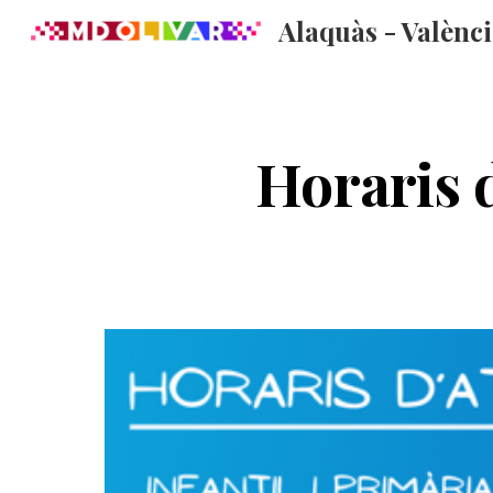
Alaquàs - Valènc
Sk
Horaris d